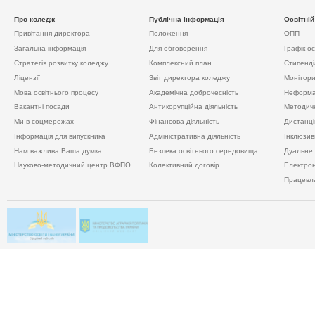
Про коледж
Публічна інформація
Освітній
Привiтання директора
Положення
ОПП
Загальна інформація
Для обговорення
Графік о
Стратегія розвитку коледжу
Комплексний план
Стипенді
Ліцензії
Звіт директора коледжу
Моніторин
Мова освітнього процесу
Академічна доброчесність
Неформа
Вакантні посади
Антикорупційна діяльність
Методичн
Ми в соцмережах
Фінансова діяльність
Дистанці
Інформація для випускника
Адміністративна діяльність
Інклюзив
Нам важлива Ваша думка
Безпека освітнього середовища
Дуальне
Науково-методичний центр ВФПО
Колективний договір
Електро
Працевла