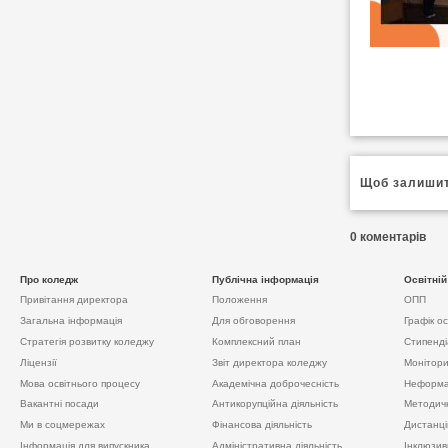
Щоб залишит
0 коментарiв
Про коледж
Публічна інформація
Освітній
Привiтання директора
Положення
ОПП
Загальна інформація
Для обговорення
Графік о
Стратегія розвитку коледжу
Комплексний план
Стипенді
Ліцензії
Звіт директора коледжу
Моніторин
Мова освітнього процесу
Академічна доброчесність
Неформа
Вакантні посади
Антикорупційна діяльність
Методичн
Ми в соцмережах
Фінансова діяльність
Дистанці
Інформація для випускника
Адміністративна діяльність
Інклюзив