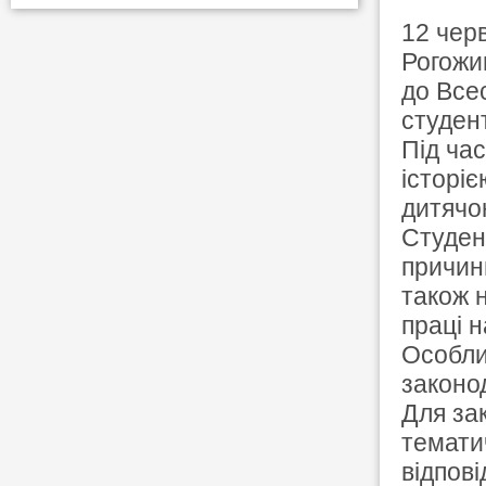
12 чер
Рогожи
до Все
студент
Під ча
історі
дитячо
Студен
причини
також 
праці н
Особли
законод
Для за
тематич
відпов