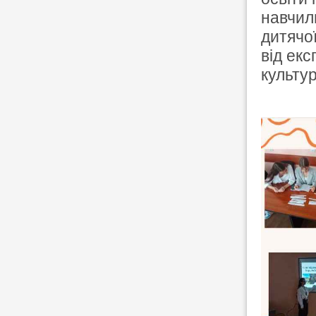
навчил
дитячої
від екс
культур